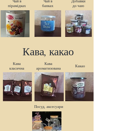
Чай в
Чай в
Добавки
пірамідках
банках
до чаю
Кава, какао
Кава
Кава
Какао
класична
ароматизована
Посуд, аксесуари