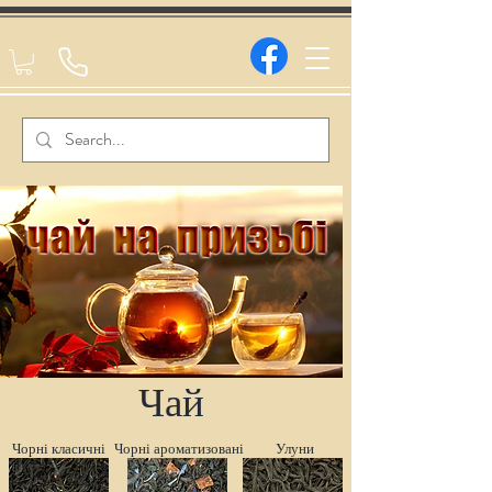
Чай
Чорні класичні
Чорні ароматизовані
Улуни