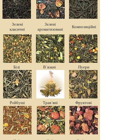
Зелені
Зелені
Композиційні
класичні
ароматизовані
Білі
В'язані
Пуери
Ройбуші
Трав'яні
Фруктові