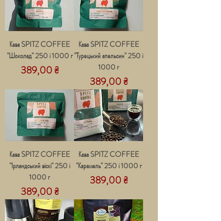
Кава SPITZ COFFEE
Кава SPITZ COFFEE
"Шоколад" 250 і 1000 г
"Турецький апельсин" 250 і
1000 г
Ціна
389,00 ₴
Ціна
389,00 ₴
Кава SPITZ COFFEE
Кава SPITZ COFFEE
"Ірландський віскі" 250 і
"Карамель" 250 і 1000 г
1000 г
Ціна
389,00 ₴
Ціна
389,00 ₴