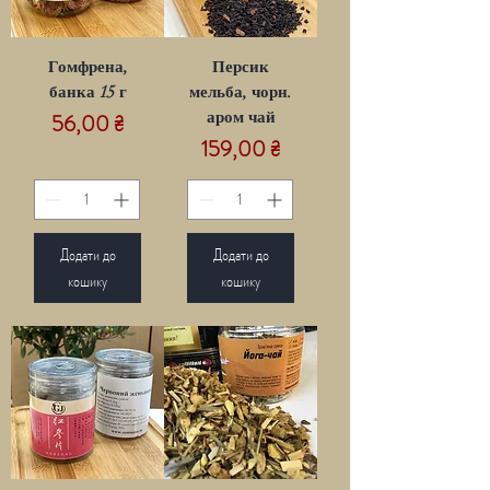
Гомфрена,
Персик
банка 15 г
мельба, чорн.
Ціна
аром чай
56,00 ₴
Ціна
159,00 ₴
Додати до
Додати до
кошику
кошику