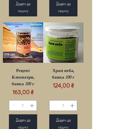
Додати до
Додати до
кошику
кошику
Рецепт
Храм неба,
Клеопатри,
банка 100 г
банка 100 г
Ціна
124,00 ₴
Ціна
163,00 ₴
Додати до
Додати до
кошику
кошику