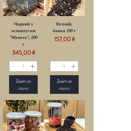
Чорний з
Везувій,
османтусом
банка 100 г
"Монета", 200
Ціна
157,00 ₴
г
Ціна
345,00 ₴
Додати до
Додати до
кошику
кошику