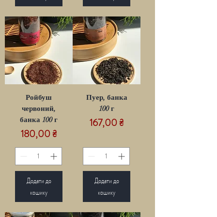
Ройбуш
Пуер, банка
червоний,
100 г
банка 100 г
Ціна
167,00 ₴
Ціна
180,00 ₴
Додати до
Додати до
кошику
кошику