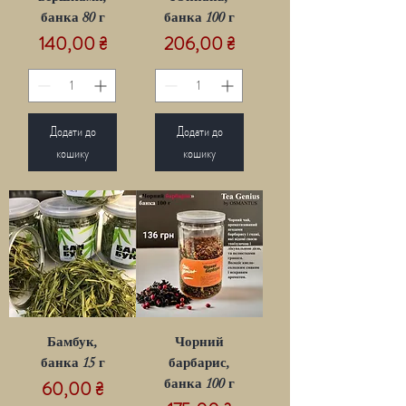
банка 80 г
банка 100 г
Ціна
Ціна
140,00 ₴
206,00 ₴
Додати до
Додати до
кошику
кошику
Бамбук,
Чорний
банка 15 г
барбарис,
Ціна
банка 100 г
60,00 ₴