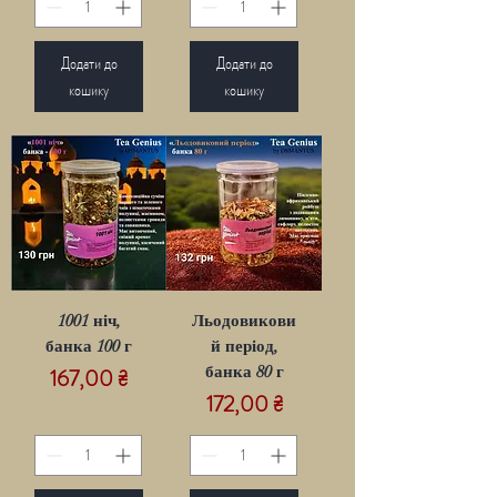
Додати до
Додати до
кошику
кошику
1001 ніч,
Льодовикови
банка 100 г
й період,
Ціна
банка 80 г
167,00 ₴
Ціна
172,00 ₴