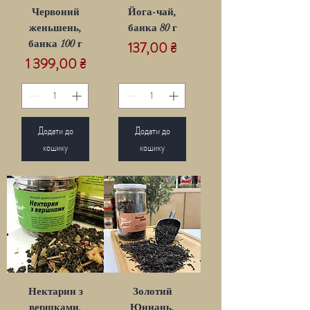
Червоний
Йога-чай,
женьшень,
банка 80 г
банка 100 г
Ціна
137,00 ₴
Ціна
1 399,00 ₴
Додати до
Додати до
кошику
кошику
Нектарин з
Золотий
вершками,
Юннань,