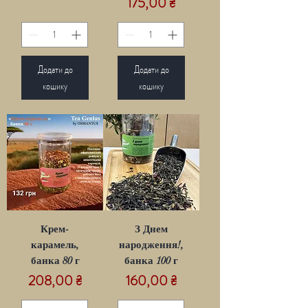
Ціна
175,00 ₴
Додати до
Додати до
кошику
кошику
Крем-
З Днем
карамель,
народження!,
банка 80 г
банка 100 г
Ціна
Ціна
208,00 ₴
160,00 ₴