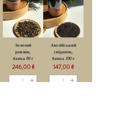
Золотий
Англійський
равлик,
сніданок,
банка 80 г
банка 100 г
Ціна
Ціна
246,00 ₴
147,00 ₴
Додати до
Додати до
кошику
кошику