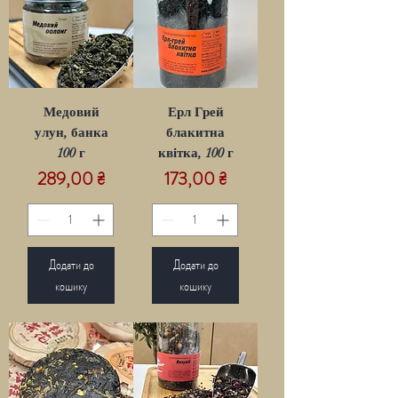
Медовий
Ерл Грей
улун, банка
блакитна
100 г
квітка, 100 г
Ціна
Ціна
289,00 ₴
173,00 ₴
Додати до
Додати до
кошику
кошику