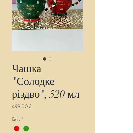
Чашка
"Солодке
різдво", 520 мл
Ціна
499,00 ₴
Колір
*