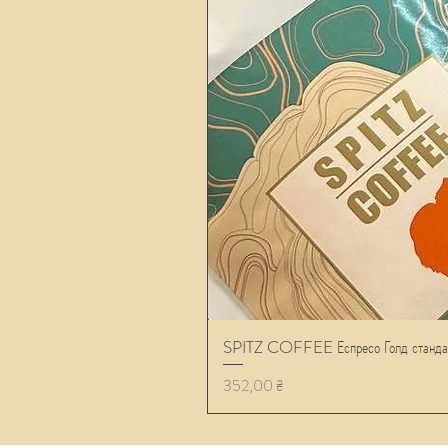
SPITZ COFFEE Еспресо Голд станда
Ціна
352,00 ₴