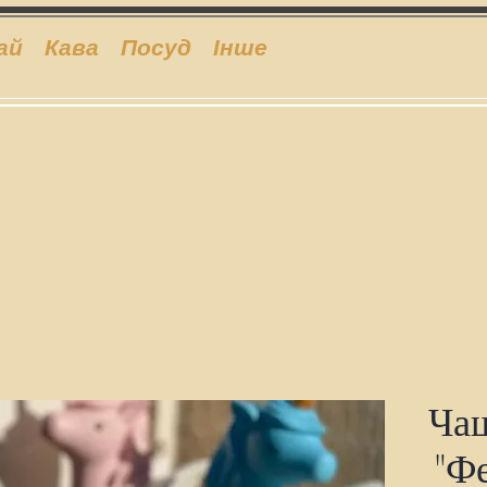
ай
Кава
Посуд
Інше
Чаш
"Фе