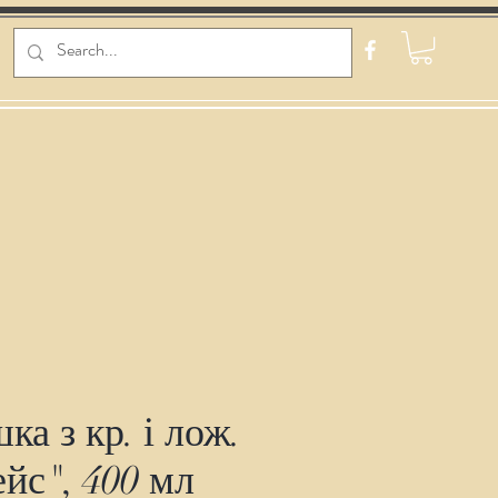
ка з кр. і лож.
йс", 400 мл