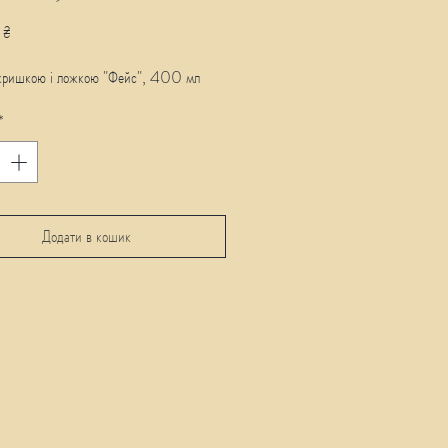
Ціна
 ₴
кришкою і ложкою "Фейс", 400 мл
*
Додати в кошик