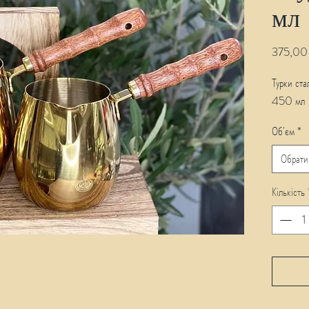
мл
375,00
Турки ста
450 мл
Об'єм
*
Обрати
Кількість