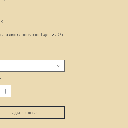
Ціна
 ₴
льні з дерев'яною ручкою "Гуджі" 300 і
*
Додати в кошик