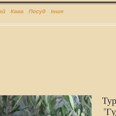
ай
Кава
Посуд
Інше
Тур
"Гу