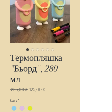
Термопляшка
"Бьорд", 280
мл
Звичайна
За
 235,00 ₴ 
125,00 ₴
ціна
розпродажем
Колір
*