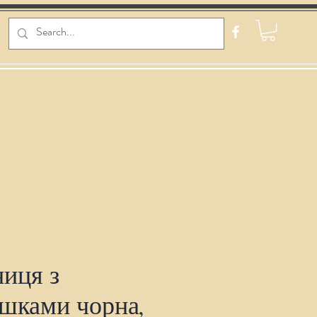
иця з
шками чорна,