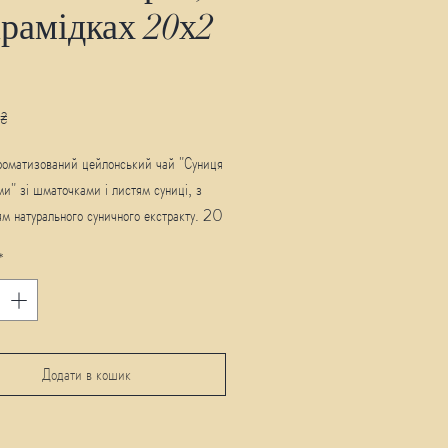
ірамідках 20х2
Ціна
 ₴
роматизований цейлонський чай "Суниця
и" зі шматочками і листям суниці, з
м натурального суничного екстракту. 20
 по 2 г в пластиковій банці.
*
Додати в кошик