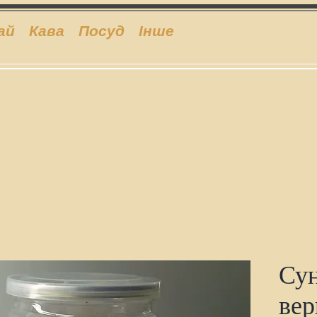
ай
Кава
Посуд
Інше
Сун
вер