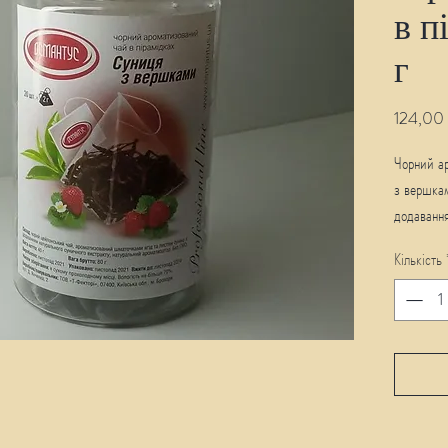
в п
г
124,00
Чорний а
з вершкам
додавання
пірамідок
Кількість