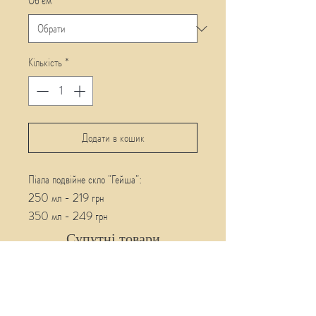
Об'єм
*
Кількість
*
Додати в кошик
Піала подвійне скло "Гейша":
250 мл - 219 грн
350 мл - 249 грн
450 мл - 259 грн
Супутні товари