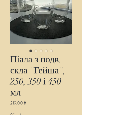
Піала з подв.
скла "Гейша",
250, 350 і 450
мл
Ціна
219,00 ₴