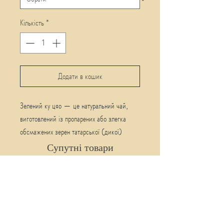
Кількість
*
Додати в кошик
Зелений ку цяо — це натуральний чай,
виготовлений із пропарених або злегка
обсмажених зерен татарської (дикої)
гречки. Напій має м’який, злаково-
Супутні товари
горіховий смак із нотками карамелі, не
містить кофеїну, тому є чудовою
альтернативою зеленому чаю або каві.
Популярний у Китаї, Японії та Південній
Кореї.
Корисні властивості: