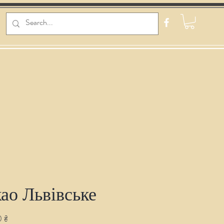
ао Львівське
Ціна
 ₴