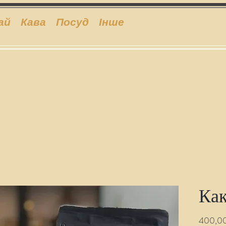
ай
Кава
Посуд
Інше
Как
400,00