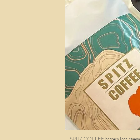
SPITZ COFFEE Еспресо Голд станда