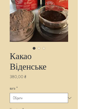
Какао
Віденське
Ціна
380,00 ₴
вага
*