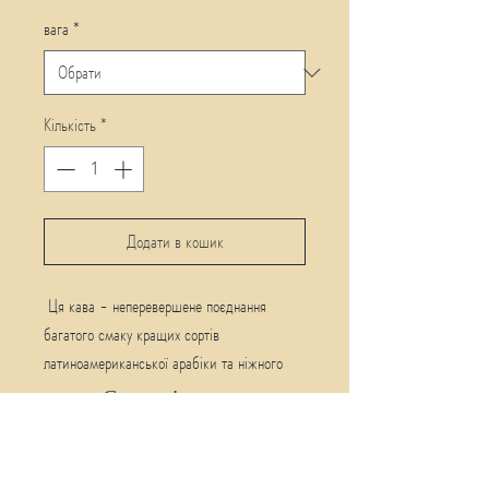
вага
*
Кількість
*
Додати в кошик
Ця кава - неперевершене поєднання
багатого смаку кращих сортів
латиноамериканської арабіки та ніжного
аромату натурального екстракту
Супутні товари
бразильського кокосу. Кава в зернах або
мелена.