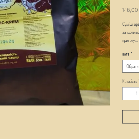
148,00
Суміш ара
за мотиво
приготува
вага
*
Обрати
Кількість