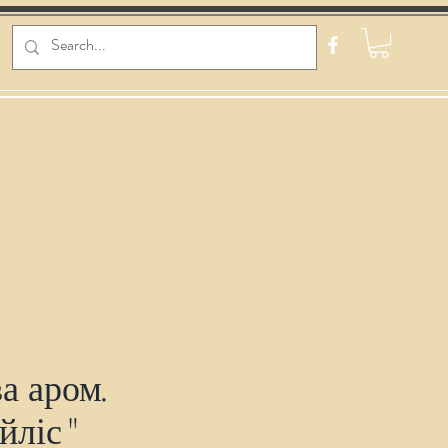
а аром.
йліс"