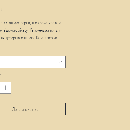
Ціна
 ₴
біки кількох сортів, що ароматизована
м відомого лікеру. Рекомендується для
ння десертного напою. Кава в зернах.
*
Додати в кошик