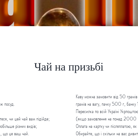
Чай на призьбі
Каву можна замовити від 50 грамів 
ож посуд.
грамів на вагу, пачку 500 г, банк
Пересилка по всій Україні Укрпошто
теся, чи цей чай вам підійде;
(якщо замовлення на понад 2000 гр
обільше різних видів;
Оплата на картку чи післяплатою, як
і, що це ваш чай.
Обирайте, що і скільки на вас диви