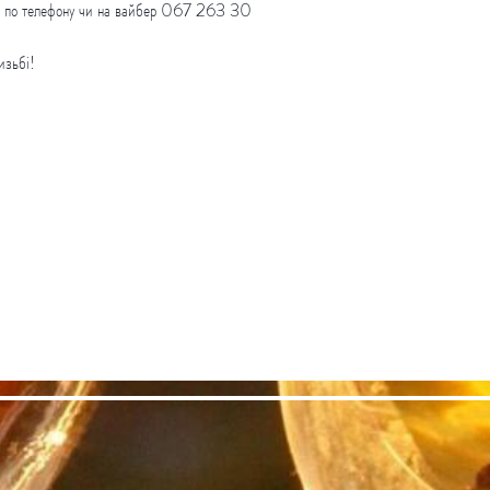
ня, по телефону чи на вайбер 067 263 30
изьбі!